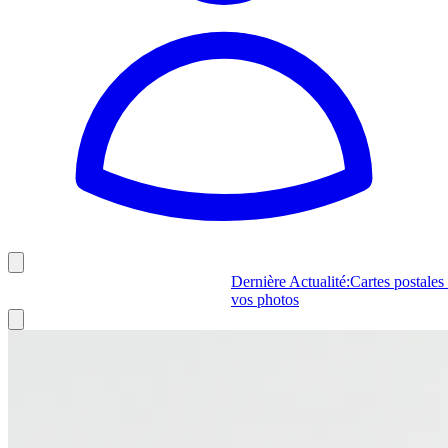
Dernière Actualité:
Cartes
vos photos