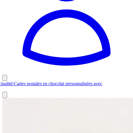
rnière Actualité:
Cartes postales en chocolat personnalisées avec
s photos