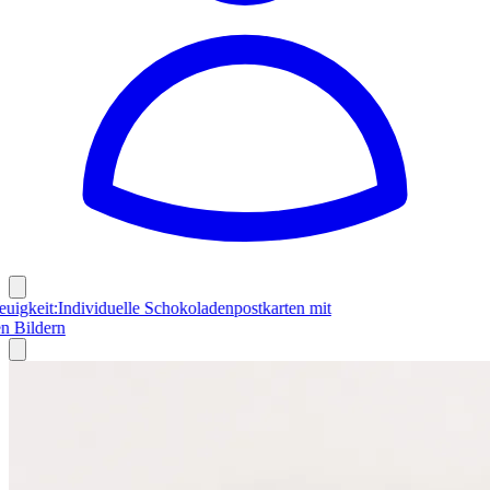
uelle Neuigkeit:
Individuelle Schokoladenpostkarten mit
sönlichen Bildern